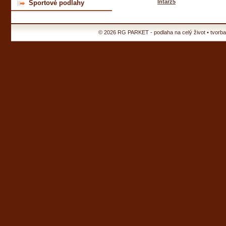
Intarz5
Športové podlahy
© 2026 RG PARKET - podlaha na celý život •
tvorb