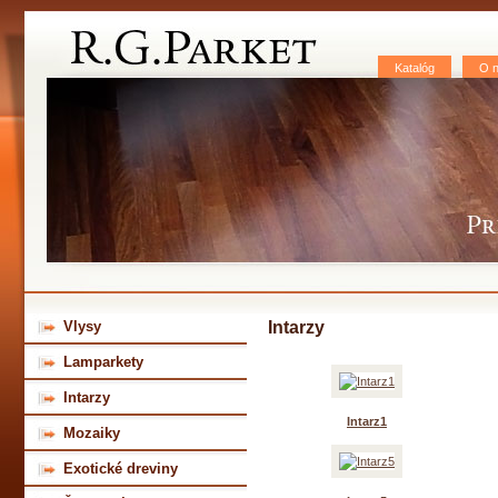
Katalóg
O 
Vlysy
Intarzy
Lamparkety
Intarzy
Intarz1
Mozaiky
Exotické dreviny